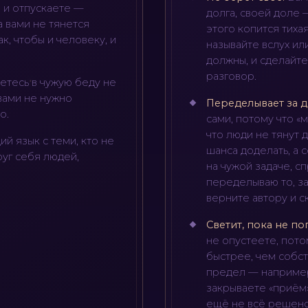
а и отпускаете —
долга, своей доле 
а вами не тянется
этого копится тихая
к, чтобы и человеку, и
называйте вслух ил
должны, и сделайте
разговор.
етесь в чужую беду не
вами не нужно
Переделывает за д
о.
сами, потому что «
что люди не тянут 
й язык с теми, кто не
шанса доделать, а 
руг себя людей,
на чужой задаче, с
переделываю то, за
верните автору и с
Светит, пока не по
не опустеете, пот
быстрее, чем собст
предел — например
закрываете «приём»
ещё не всё решено