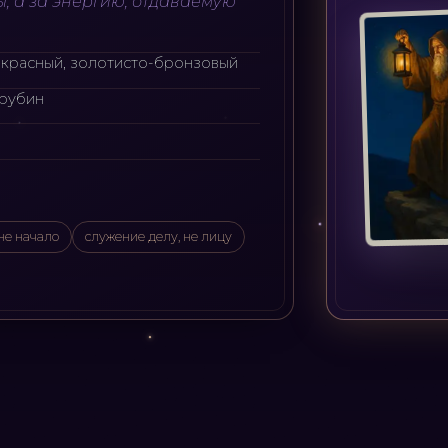
ы, а за энергию, отдаваемую
-красный, золотисто-бронзовый
 рубин
не начало
служение делу, не лицу