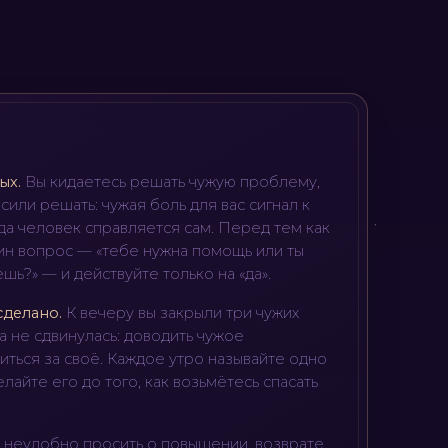
ых
.
Вы кидаетесь решать чужую проблему,
сили решать: чужая боль для вас сигнал к
да человек справляется сам. Перед тем как
дин вопрос — «тебе нужна помощь или ты
шь?» — и действуйте только на «да».
 сделано
.
К вечеру вы закрыли три чужих
ча не сдвинулась: доводить чужое
иться за своё. Каждое утро называйте одно
лайте его до того, как возьмётесь спасать
 неудобно просить о повышении, возврате