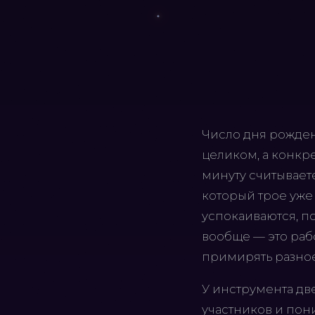
Число дня рожден
целиком, а конкре
минуту считываете
который трое уже
успокаиваются, по
вообще — это раб
примирять разное
У инструмента две
участников и пон