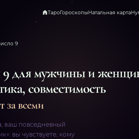
Таро
Гороскопы
Натальная карта
Ну
исло 9
я
9
для мужчины и женщи
тика, совместимость
т за всеми
ла, ваш повседневный
»: вы чувствуете, кому