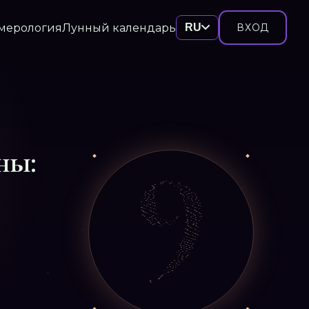
мерология
Лунный календарь
RU
ВХОД
ны: