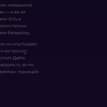
нию: незакрытое
м — и вы их
ми. Есть и
тного потока
нём батарейку.
ую он опустошает,
то не просил,
стоит. Дайте
одить то, за что
Девятка с границей