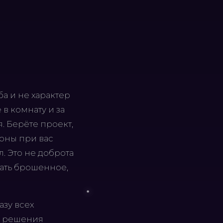
а и не характер
в комнату и за
я. Берёте проект,
роны при вас
л. Это не доброта
шать брошенное,
азу всех
и решения