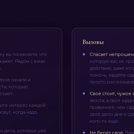
Вызовы
ону вы понимаете, что
Спасает непрошен
скажет. Рядом с вами
которую вас не про
.
действию, даже ког
помочь, задайте о
трое начали и
просто рассказывае
сты, которые
езают.
Своё стоит, чужое
хвоста, а своя зада
дите интерес каждой
привычнее, чем сад
зовут, когда надо
своё дело дня и сде
кого-то ещё.
и дела, которые уже
Не берёт своё
.
Вам