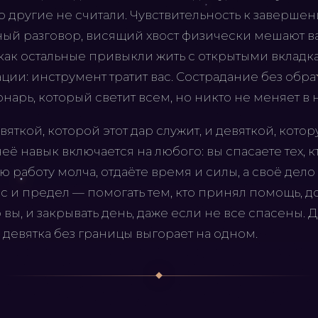
го другие не считали. Чувствительность к заверше
ный разговор, висящий хвост физически мешают ва
 как остальные привыкли жить с открытыми вкладка
ции: инструмент тратит вас. Сострадание без обра
онарь, который светит всем, но никто не меняет в 
яткой, которой этот дар служит, и девяткой, котор
неё навык включается на любого: вы спасаете тех, к
 работу молча, отдаёте время и силы, а своё дело 
 и предел — помогать тем, кто принял помощь, дов
вы, и закрывать день, даже если не все спасены. 
 девятка без границы выгорает на одном.