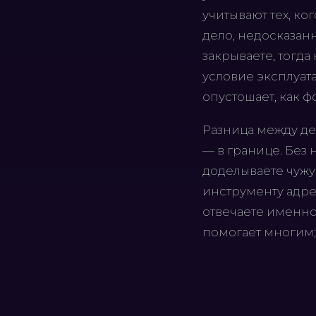
учитывают тех, ко
дело, недосказан
закрываете, тогда
условие эксплуата
опустошает, как ф
Разница между дев
— в границе. Без 
доделываете чужую
инструменту адрес
отвечаете именно 
помогает многим;