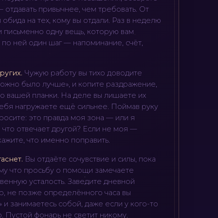
— отдавать привычнее, чем требовать. От
 обида на тех, кому вы отдали. Раз в неделю
и письменно одну вещь, которую вам
 по ней один шаг — напоминание, счёт,
ругих
.
Чужую работу вы тихо доводите
можно было лучше», и копите раздражение,
до вашей планки. На деле вы лишаете их
себя нагружаете ещё сильнее. Поймав руку
просите: это правда моя зона — или я
 что отвечает другой? Если не моя —
кажите, что именно поправить.
гаснет
.
Вы отдаёте сочувствие и силы, пока
ому что просьбу о помощи замечаете
венную усталость. Заведите дневной
, не позже определённого часа вы
 и занимаетесь собой, даже если у кого-то
. Пустой фонарь не светит никому.