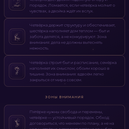
порядок. Ломается, если четвёрка молчит о
чувствах, а двойка ждёт их вслух.
Четвёрка держит структуру и обеспечивает,
шестёрка наполняет дом теплом — быт и
забота делятся, а не конкурируют. Зона
внимания: дела не должны вытеснять
нежность.
Четвёрка строит быт и расписание, семёрка
наполняет их смыслом; обоим хорошо в
тишине. Зона внимания: вдвоём легко
закрыться от мира совсем.
ЗОНЫ ВНИМАНИЯ
Пятёрке нужны свобода и перемены,
четвёрке — устойчивый порядок. Обход:
договориться, что меняем по плану, а не на