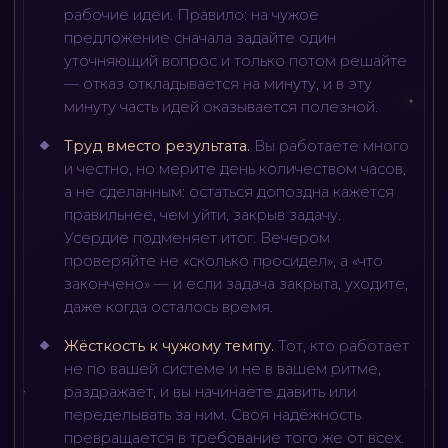
рабочие идеи. Правило: на чужое
предложение сначала задайте один
уточняющий вопрос и только потом решайте
— отказ откладывается на минуту, и в эту
минуту часть идей оказывается полезной.
Труд вместо результата
.
Вы работаете много
и честно, но мерите день количеством часов,
а не сделанным: остаться допоздна кажется
правильнее, чем уйти, закрыв задачу.
Усердие подменяет итог. Вечером
проверяйте не «сколько просидел», а «что
закончено» — и если задача закрыта, уходите,
даже когда осталось время.
Жёсткость к чужому темпу
.
Тот, кто работает
не по вашей системе и не в вашем ритме,
раздражает, и вы начинаете давить или
переделывать за ним. Своя надёжность
превращается в требование того же от всех.