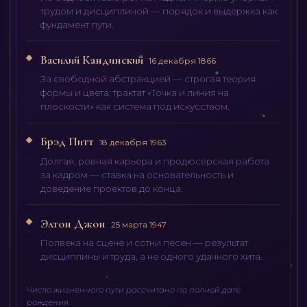
трудом и дисциплиной — порядок и выдержка как
фундамент пути.
Василий Кандинский
16 декабря 1866
За свободной абстракцией — строгая теория
формы и цвета; трактат «Точка и линия на
плоскости» как система под искусством.
Брэд Питт
18 декабря 1963
Долгая, ровная карьера и продюсерская работа
за кадром — ставка на основательность и
доведение проектов до конца.
Элтон Джон
25 марта 1947
Полвека на сцене и сотни песен — результат
дисциплины и труда, а не одного удачного хита.
Число жизненного пути рассчитано по полной дате
рождения.