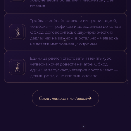
ходу; четвёрка оставляет пятёрке зону без
правил.
Тройка живёт лёгкостью и импровизацией,
четвёрка — графиком и доведением до конца.
Обход: договоритесь о двух-трёх жёстких
дедлайнах на важном, в остальном четвёрка
не лезет в импровизацию тройки.
Единица рвётся стартовать и менять курс,
четвёрка хочет довести начатое. Обход:
единица запускает, четвёрка достраивает —
делить роли, а не спорить о темпе.
Совместимость по датам