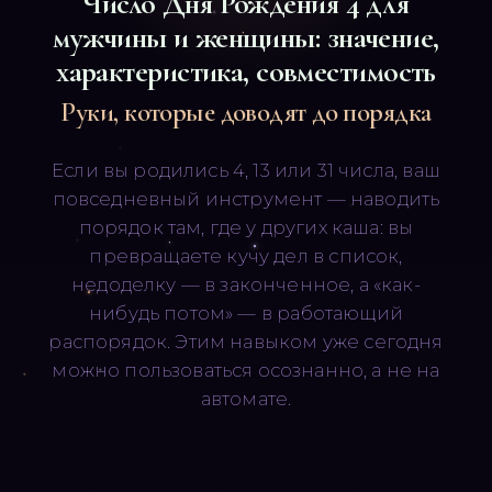
Число Дня Рождения
4
для
мужчины и женщины: значение,
характеристика, совместимость
Руки, которые доводят до порядка
Если вы родились 4, 13 или 31 числа, ваш
Русский
English
повседневный инструмент — наводить
порядок там, где у других каша: вы
превращаете кучу дел в список,
недоделку — в законченное, а «как-
нибудь потом» — в работающий
распорядок. Этим навыком уже сегодня
можно пользоваться осознанно, а не на
автомате.