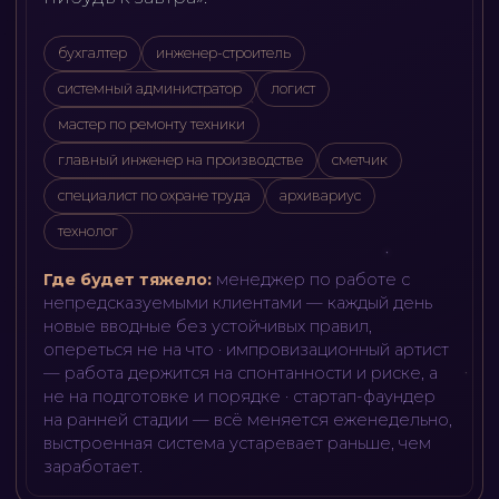
бухгалтер
инженер-строитель
системный администратор
логист
мастер по ремонту техники
главный инженер на производстве
сметчик
специалист по охране труда
архивариус
технолог
Где будет тяжело:
менеджер по работе с
непредсказуемыми клиентами — каждый день
новые вводные без устойчивых правил,
опереться не на что · импровизационный артист
— работа держится на спонтанности и риске, а
не на подготовке и порядке · стартап-фаундер
на ранней стадии — всё меняется еженедельно,
выстроенная система устаревает раньше, чем
заработает
.