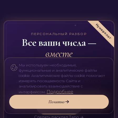
Нумеролог
ПЕРСОНАЛЬНЫЙ РАЗБОР
Все ваши числа —
вместе
Мы используем необходимые,
Шесть ключевых чисел по вашей дате и
функциональные и аналитические файлы
имени и то, как они работают друг с
cookie. Аналитические файлы cookie помогают
другом, — в персональном разборе у
измерять посещаемость Сайта и
анализировать взаимодействие с
нумеролога.
Подробнее
интерфейсом.
Понятно
Заказать разбор
Сделать расклад Таро →