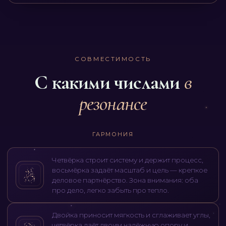
СОВМЕСТИМОСТЬ
С какими числами
в
резонансе
ГАРМОНИЯ
Четвёрка строит систему и держит процесс,
восьмёрка задаёт масштаб и цель — крепкое
деловое партнёрство. Зона внимания: оба
про дело, легко забыть про тепло.
Двойка приносит мягкость и сглаживает углы,
четвёрка даёт двоим надёжную опору и