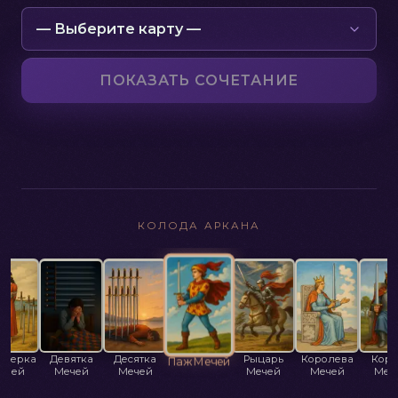
ПОКАЗАТЬ СОЧЕТАНИЕ
КОЛОДА АРКАНА
ьмерка
Девятка
Десятка
Рыцарь
Королева
Коро
Паж Мечей
ечей
Мечей
Мечей
Мечей
Мечей
Меч