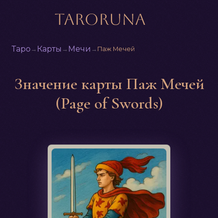
Таро
Карты
Мечи
→
→
→
Паж Мечей
Значение карты Паж Мечей
(Page of Swords)