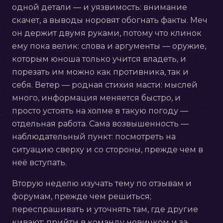
одной детали — и уязвимость: внимание
скачет, а выводы норовят обогнать факты. Меч
он держит двумя руками, потому что клинок
ему пока велик: слова и аргументы — оружие,
которым юноша только учится владеть, и
порезать им можно как противника, так и
себя. Ветер — родная стихия масти: мыслей
много, информация меняется быстро, и
просто устоять на холме в такую погоду —
отдельная работа. Сама возвышенность —
наблюдательный пункт: посмотреть на
ситуацию сверху и со стороны, прежде чем в
неё вступать.
Вторую неделю изучать тему по отзывам и
форумам, прежде чем решиться;
переспрашивать и уточнять там, где другие
кивают; прийти в команду новичком и за