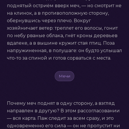
поднятый остриём вверх меч, — но смотрит не
на клинок, а в противоположную сторону,
обернувшись через плечо. Вокруг
хозяйничает ветер: треплет его волосы, гонит
по небу рваные облака, гнёт кроны деревьев
вдалеке, а в вышине кружит стая птиц. Поза
напружиненная, в полушаге: он будто услышал
что-то за спиной и готов сорваться с места.
Мечи
Почему меч поднят в одну сторону, а взгляд
направлен в другую? В этом рассогласовании
— вся карта. Паж следит за всем сразу, и это
одновременно его сила — он не пропустит ни