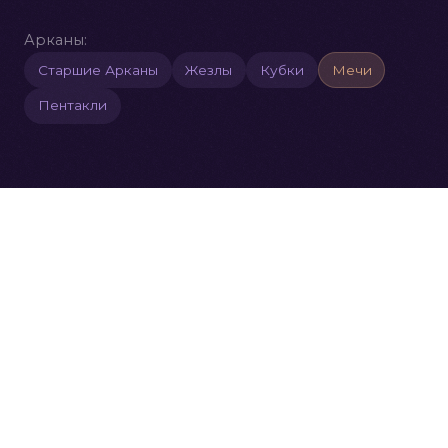
Арканы:
Старшие Арканы
Жезлы
Кубки
Мечи
Пентакли