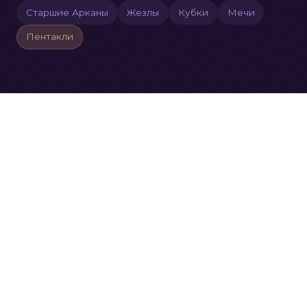
Старшие Арканы
Жезлы
Кубки
Мечи
Пентакли