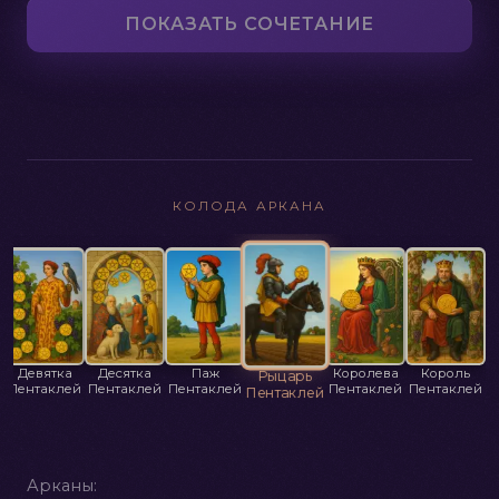
ПОКАЗАТЬ СОЧЕТАНИЕ
КОЛОДА АРКАНА
Девятка
Десятка
Паж
Королева
Король
Рыцарь
Пентаклей
Пентаклей
Пентаклей
Пентаклей
Пентаклей
а
Пентаклей
й
Арканы: