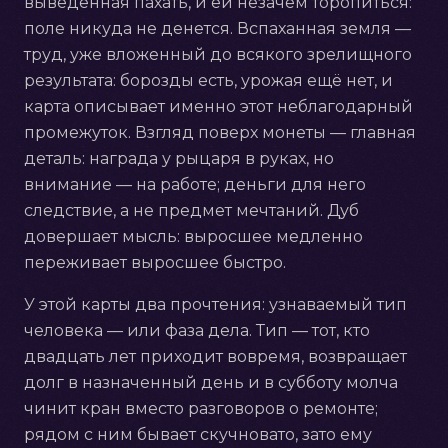
выведенная пахать, и ей незачем торопиться:
поле никуда не денется. Вспаханная земля —
труд, уже вложенный до всякого зрелищного
результата: борозды есть, урожая ещё нет, и
карта описывает именно этот неблагодарный
промежуток. Взгляд поверх монеты — главная
деталь: награда у рыцаря в руках, но
внимание — на работе; деньги для него
следствие, а не предмет мечтаний. Дуб
довершает мысль: выросшее медленно
переживает выросшее быстро.
У этой карты два прочтения: узнаваемый тип
человека — или фаза дела. Тип — тот, кто
двадцать лет приходит вовремя, возвращает
долг в назначенный день и в субботу молча
чинит кран вместо разговоров о ремонте;
рядом с ним бывает скучновато, зато ему