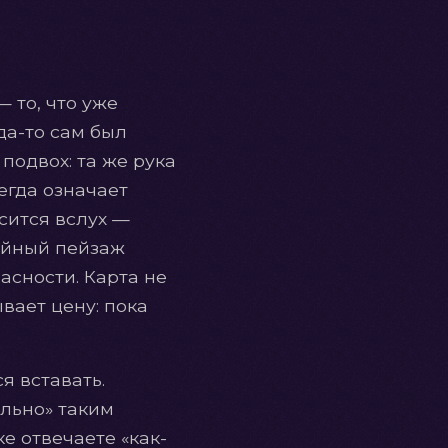
 то, что уже
да-то сам был
подвох: та же рука
сегда означает
сится вслух —
койный пейзаж
пасности. Карта не
вает цену: пока
я вставать.
ально» таким
е отвечаете «как-