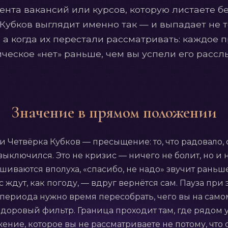
лента вакансий или курсов, которую листаете бе
Кубков выглядит именно так — и выпадает не то
 а когда их перестали рассматривать: каждое
ческое «нет» раньше, чем вы успели его рассл
Значение в прямом положении
Четвёрка Кубков — пресыщение: то, что радовало, 
ыключился. Это не кризис — ничего не болит, но и н
иваются вполуха, «спасибо, не надо» звучит раньш
с ждут, как погоду, — вдруг вернётся сам. Пауза при
ериода нужно время пересобрать, чего вы на самом
здоровый фильтр. Граница проходит там, где рядом 
ние, которое вы не рассматриваете не потому, что о