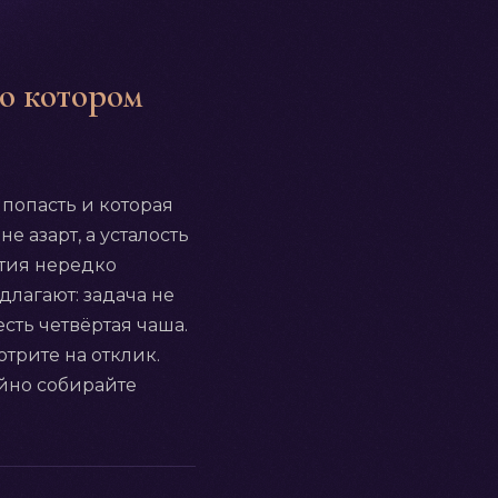
 о котором
 попасть и которая
е азарт, а усталость
атия нередко
едлагают: задача не
сть четвёртая чаша.
трите на отклик.
ойно собирайте