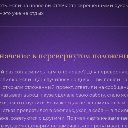
еть. Если на новое вы отвечаете скрещёнными рука
 это уже не отдых.
начение в перевернутом положен
й раз согласились на что-то новое? Для перевёрну
развилка. Если «да» случилось на днях — вы пошли на
 открыли отложенный проект, ответили на сообще
казывает выход: пауза сделала свою работу, стало ясн
ь, а что отпустить. Если же «да» не вспоминается и 
: отказ превратился в рефлекс, уход в себя — в пр
 реже, советуются с другими. Прямая карта не замеча
 в худшем сценарии не замечает, что протягивать пе