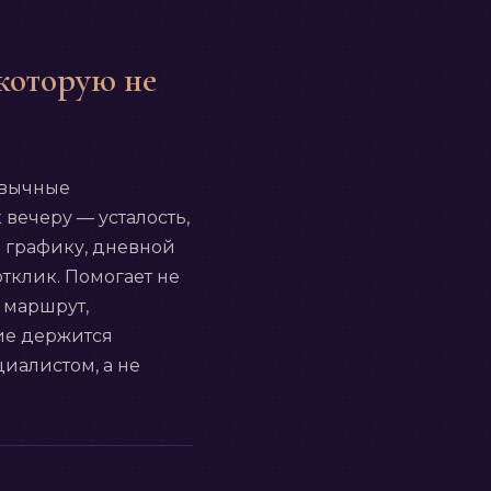
 которую не
ивычные
 вечеру — усталость,
о графику, дневной
отклик. Помогает не
 маршрут,
чие держится
циалистом, а не