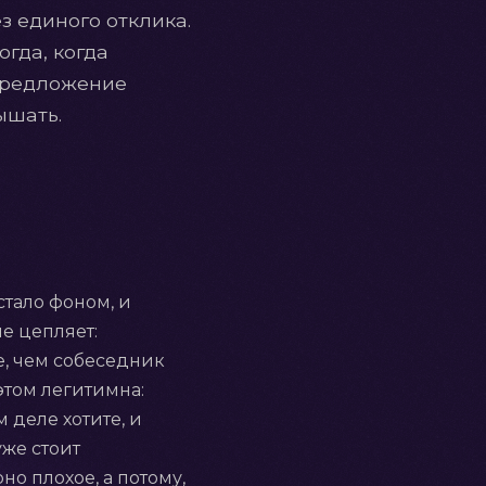
з единого отклика.
гда, когда
 предложение
ышать.
стало фоном, и
е цепляет:
е, чем собеседник
 этом легитимна:
 деле хотите, и
уже стоит
но плохое, а потому,