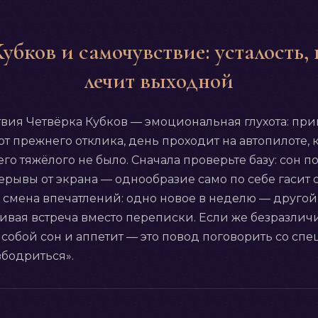
убков и самочувствие: усталость,
лечит выходной
твия Четвёрка Кубков — эмоциональная глухота: пр
т прежнего отклика, день проходит на автопилоте, к
го тяжёлого не было. Сначала проверьте базу: сон п
рерывы от экрана — однообразие само по себе гасит 
а смена впечатлений: одно новое в неделю — другой
живая встреча вместо переписки. Если же безразли
 собой сон и аппетит — это повод поговорить со спе
збодриться».