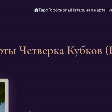
Таро
Гороскопы
Натальная карта
Ну
рты Четверка Кубков (F