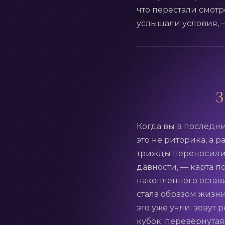
что перестали смотр
услышали условия, —
З
Когда вы в последни
это не риторика, а 
трижды переносили,
давности, — карта по
накопленного оставит
стала образом жизни
это уже учли: зовут
кубок; перевёрнутая