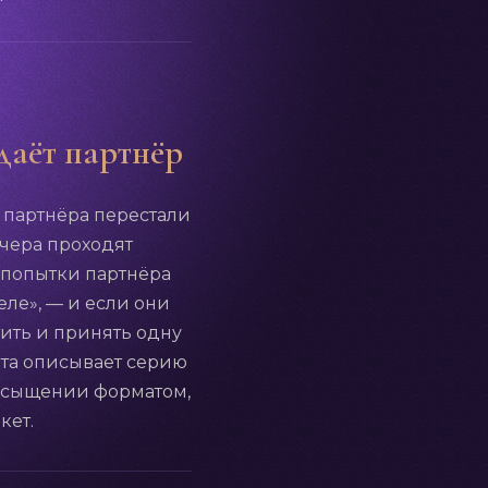
даёт партнёр
ы партнёра перестали
ечера проходят
 попытки партнёра
еле», — и если они
тить и принять одну
рта описывает серию
ресыщении форматом,
кет.