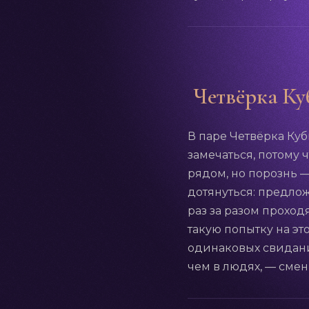
Четвёрка Ку
В паре Четвёрка Куб
замечаться, потому 
рядом, но порознь 
дотянуться: предлож
раз за разом проход
такую попытку на э
одинаковых свидани
чем в людях, — смен