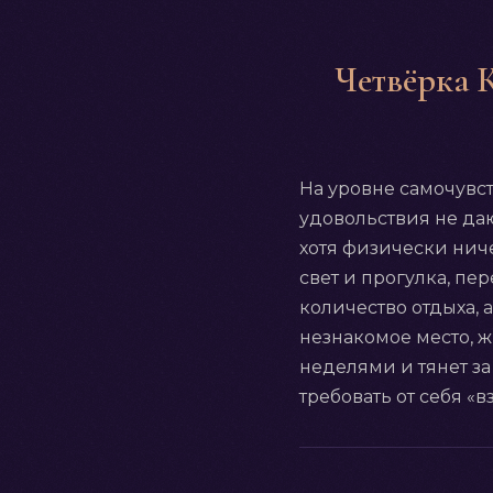
Четвёрка К
На уровне самочувс
удовольствия не даю
хотя физически ниче
свет и прогулка, пе
количество отдыха, 
незнакомое место, 
неделями и тянет за
требовать от себя «в