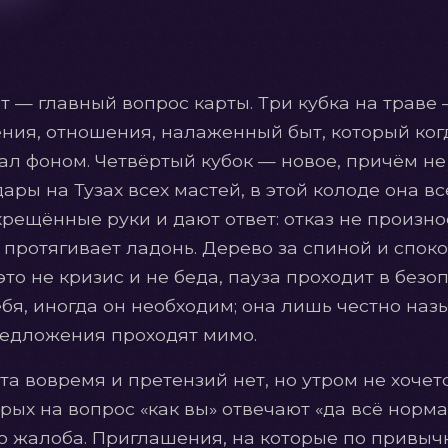
т — главный вопрос карты. Три кубка на траве —
ния, отношения, налаженный быт, который ког
тал фоном. Четвёртый кубок — новое, причём не 
ары на Тузах всех мастей, в этой колоде она в
крещённые руки и дают ответ: отказ не произно
 протягивает ладонь. Дерево за спиной и спо
то не кризис и не беда, пауза проходит в безо
ебя, иногда он необходим; она лишь честно назы
редложения проходят мимо.
та вовремя и претензий нет, но утром не хочетс
рых на вопрос «как вы» отвечают «да всё норм
это жалоба. Приглашения, на которые по привычк