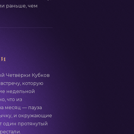
ми раньше, чем
ии
той Четвёрки Кубков
 встречу, которую
ние недельной
о, что из
за месяц — пауза
ивычку, и окружающие
ет один протянутый
рестали.