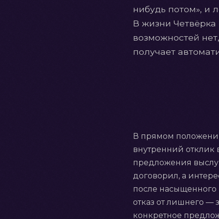
нибудь потом», и 
В жизни Четвёрка 
возможностей нет,
получает автомати
В прямом положении 
внутренний отклик в
предложения выслуш
договорил, а интере
после насыщенного п
отказ от лишнего — 
конкретное предложе