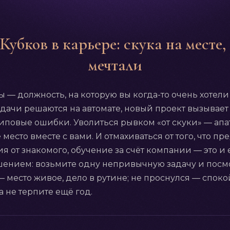
Кубков в карьере: скука на месте,
мечтали
 — должность, на которую вы когда-то очень хотели
адачи решаются на автомате, новый проект вызывает н
типовые ошибки. Уволиться рывком «от скуки» — ап
место вместе с вами. И отмахиваться от того, что пр
я от знакомого, обучение за счёт компании — это и е
ением: возьмите одну непривычную задачу и посмо
 место живое, дело в рутине; не проснулся — спок
а не терпите ещё год.