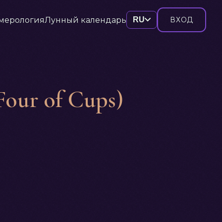
мерология
Лунный календарь
RU
ВХОД
our of Cups)