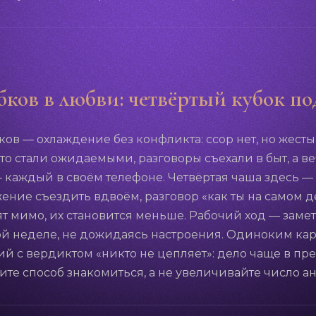
бков в любви: четвёртый кубок по
ков — охлаждение без конфликта: ссор нет, но жест
что стали ожидаемыми, разговоры съехали в быт, а в
— каждый в своём телефоне. Четвёртая чаша здесь —
ение съездить вдвоём, разговор «как ты на самом д
ят мимо, их становится меньше. Рабочий ход — заме
той неделе, не дожидаясь настроения. Одиноким ка
й с вердиктом «никто не цепляет»: дело чаще в п
ите способ знакомиться, а не увеличивайте число ан