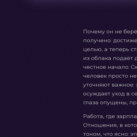
Почему он не берё
получено: достиже
целью, а теперь с
из облака подаёт д
честное начало. С
человек просто не
уточняют важное: э
осуждает уход в с
глаза опущены, п
Работа, где зарпла
Отношения, в кото
тоном, что ясно: 