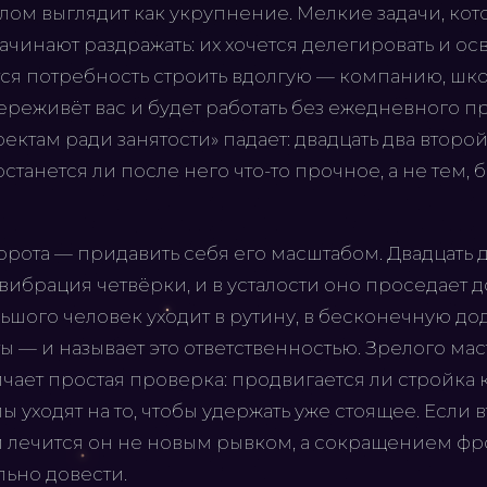
лом выглядит как укрупнение. Мелкие задачи, ко
ачинают раздражать: их хочется делегировать и ос
тся потребность строить вдолгую — компанию, школ
 переживёт вас и будет работать без ежедневного п
ектам ради занятости» падает: двадцать два втор
останется ли после него что-то прочное, а не тем, 
орота — придавить себя его масштабом. Двадцать 
вибрация четвёрки, и в усталости оно проседает д
ьшого человек уходит в рутину, в бесконечную дод
ы — и называет это ответственностью. Зрелого мас
чает простая проверка: продвигается ли стройка
лы уходят на то, чтобы удержать уже стоящее. Если
 и лечится он не новым рывком, а сокращением фр
льно довести.