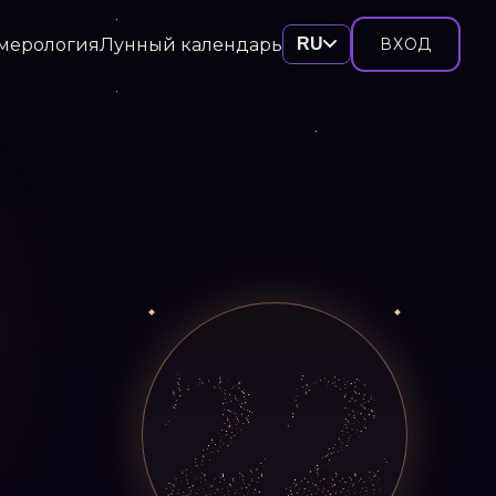
мерология
Лунный календарь
RU
ВХОД