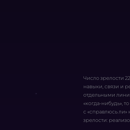
Число зрелости 22
навыки, связи и 
отдельными линия
«когда-нибудь», т
с «справлюсь ли» 
зрелости: реализ