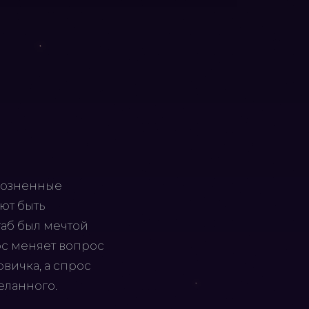
зрозненные
ют быть
таб был мечтой
лос меняет вопрос
овичка, а спрос
еланного.