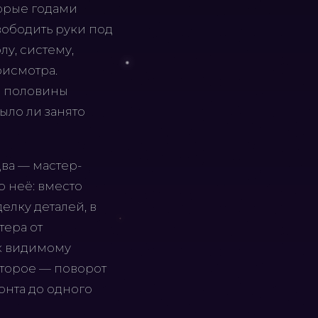
торые годами
вободить руки под
у, систему,
рисмотра.
ой половины
было ли занято
два — мастер-
о неё: вместо
елку деталей, в
тера от
 к видимому
 второе — поворот
онта до одного