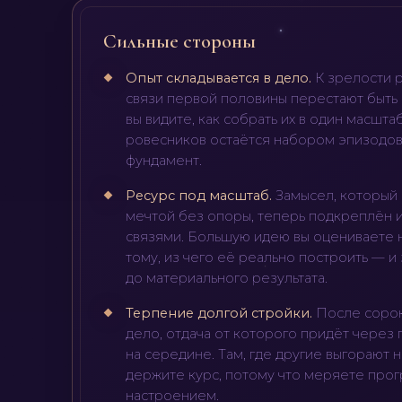
Сильные стороны
Опыт складывается в дело
.
К зрелости 
связи первой половины перестают быть
вы видите, как собрать их в один масштаб
ровесников остаётся набором эпизодов,
фундамент.
Ресурс под масштаб
.
Замысел, который
мечтой без опоры, теперь подкреплён 
связями. Большую идею вы оцениваете н
тому, из чего её реально построить — и 
до материального результата.
Терпение долгой стройки
.
После сорок
дело, отдача от которого придёт через 
на середине. Там, где другие выгорают н
держите курс, потому что меряете прогр
настроением.