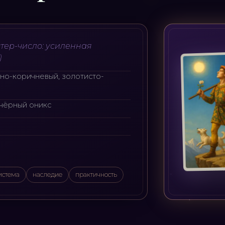
тер-число: усиленная
)
сно-коричневый, золотисто-
 чёрный оникс
истема
наследие
практичность