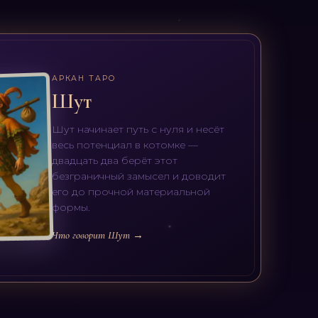
АРКАН ТАРО
Шут
Шут начинает путь с нуля и несёт
весь потенциал в котомке —
двадцать два берёт этот
безграничный замысел и доводит
его до прочной материальной
формы.
Что говорит Шут →