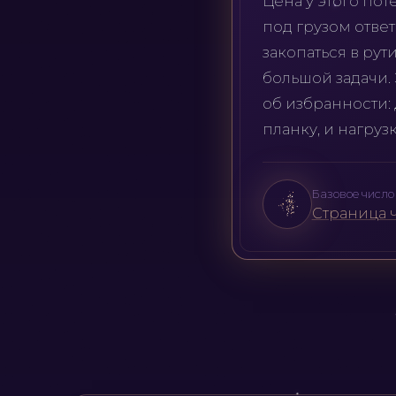
Цена у этого пот
под грузом ответ
закопаться в рут
большой задачи. 
об избранности:
планку, и нагруз
Базовое число 
Страница ч