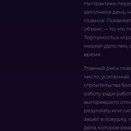
На практике пере
заполняли день, н
главное. Появляе
объект, — то, что
Терпимость к «про
меряет дело тем, 
время.
Главный риск пов
число, усиленная 
строительства бол
работу ради работ
выгоревшего отли
результату или си
зашёл в ловушку,
дела, которое реа