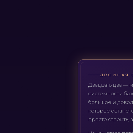
ДВОЙНАЯ 
Двадцать два — 
системности баз
большое и довод
которое останетс
просто строить, 