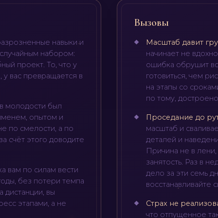
Вызовы
разрозненные навыки и
Масштаб давит гр
 случайным набором:
начинает не вдохно
ный проект. То, что у
ошибка обрушит вс
 у вас превращается в
готовиться, чем ри
на этапы со срокам
по тому, достроено
 в молодости был
именем, опытом и
Проседание до ру
е по смелости, а по
масштаб и сваливае
за счёт этого доводите
деталей и наведени
Причина не в лени,
занятость. Раз в н
а вам по силам вести
дело за эти семь д
годы, без потери темпа
восстанавливайте с
а дистанции, вы
есс этапами, а не
Страх не реализов
что отпущенное так