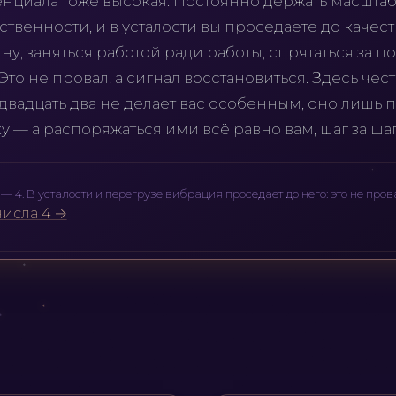
енциала тоже высокая. Постоянно держать масштаб
ственности, и в усталости вы проседаете до качест
ину, заняться работой ради работы, спрятаться за п
Это не провал, а сигнал восстановиться. Здесь чес
 двадцать два не делает вас особенным, оно лишь 
ку — а распоряжаться ими всё равно вам, шаг за ша
— 4. В усталости и перегрузе вибрация проседает до него: это не прова
исла 4 →