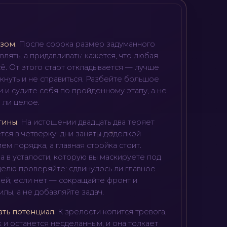
узом
.
После сорока размер задуманного
влять, а придавливать: кажется, что любая
ё. От этого старт откладывается — лучше
скнуть и не справиться. Разбейте большое
и и судите себя по пройденному этапу, а не
 ли целое.
тины
.
На истощении двадцать два теряет
тся в четвёрку: дни заняты доделкой
ем порядка, а главная стройка стоит.
 а в усталости, которую вы маскируете под
еделю проверяйте: сдвинулось ли главное
ней; если нет — сокращайте фронт и
илы, а не добавляйте задач.
ать потенциал
.
К зрелости копится тревога,
 и останется несделанным, и она толкает