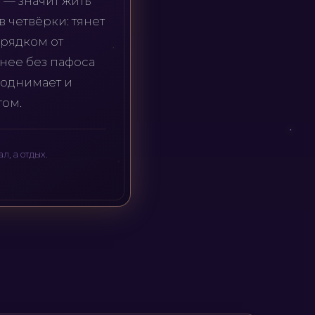
 — значит жить
в четвёрки: тянет
орядком от
тнее без пафоса
поднимает и
гом.
л, а отдых.