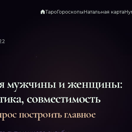
Таро
Гороскопы
Натальная карта
Ну
22
я мужчины и женщины:
тика, совместимость
прос построить главное