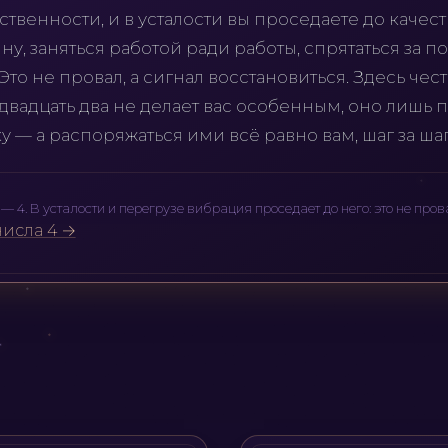
ственности, и в усталости вы проседаете до качест
ину, заняться работой ради работы, спрятаться за п
Это не провал, а сигнал восстановиться. Здесь чес
 двадцать два не делает вас особенным, оно лишь 
ку — а распоряжаться ими всё равно вам, шаг за ша
— 4. В усталости и перегрузе вибрация проседает до него: это не прова
исла 4 →