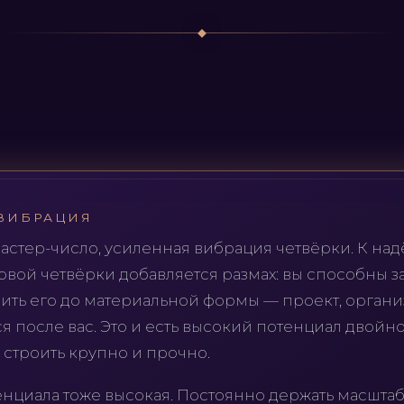
ВИБРАЦИЯ
мастер-число, усиленная вибрация четвёрки. К на
овой четвёрки добавляется размах: вы способны з
ить его до материальной формы — проект, органи
я после вас. Это и есть высокий потенциал двойн
а строить крупно и прочно.
енциала тоже высокая. Постоянно держать масштаб