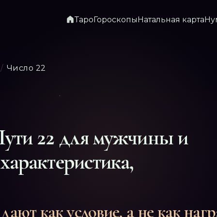
Таро
Гороскопы
Натальная карта
Ну
/
Число 22
Пути
22
для мужчины и
характеристика,
дают как условие, а не как нагр