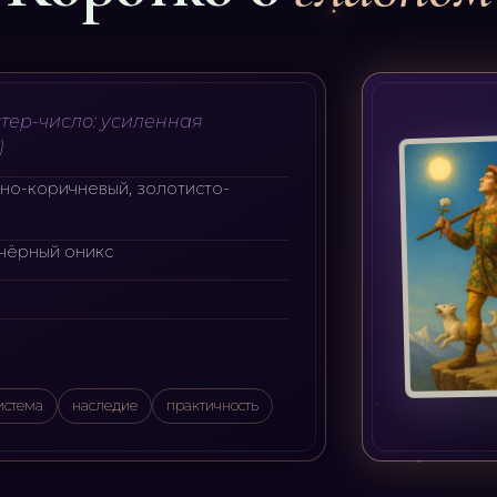
тер-число: усиленная
)
сно-коричневый, золотисто-
 чёрный оникс
истема
наследие
практичность