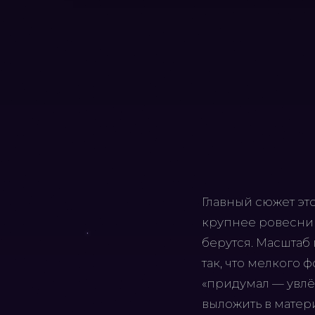
Главный сюжет это
крупнее ровеснико
берутся. Масштаб 
так, что мелкого 
«придумал — увлёк
выложить в матери