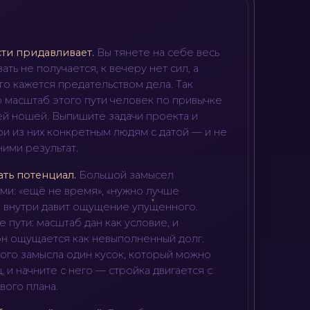
сти придавливает
.
Вы тянете на себе весь
ть не получается, к вечеру нет сил, а
ого кажется предательством дела. Так
о масштаб этого пути человек по привычке
ей ношей. Выпишите задачи проекта и
и из них конкретным людям с датой — и не
ими результат.
ать потенциал
.
Большой замысел
ми: «ещё не время», «нужно лучше
а внутри давит ощущение упущенного.
е пути: масштаб дан как условие, и
н ощущается как невыполненный долг.
ого замысла один кусок, который можно
, и начните с него — стройка двигается с
ового плана.