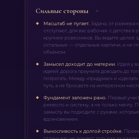
Сильные стороны
Масштаб не пугает
.
Задача, от размера 
отступают, для вас рабочая: с детства в 
крупнее ровесников. Вы видите целое зд
остальные — отдельные кирпичи, и не г
объёмом.
Замысел доходит до материи
.
Идея у в
идеей: дорога приучила доводить до тог
потрогать. Между «придумал» и «сделал»
путь, а не бросаете на интересном мест
Фундамент заложен рано
.
Первый участ
ремесло и систему, а не только мечту.
замыслу вы подходите с руками, которые
вдохновением.
Выносливость к долгой стройке
.
Проек
отдачи вас не ломают: путь раз за разом 