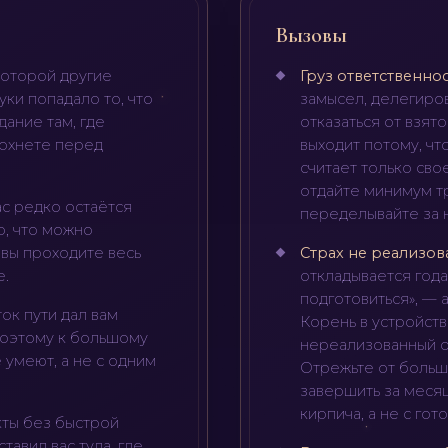
Вызовы
которой другие
Груз ответственно
руки попадало то, что
замысел, делегирова
ание там, где
отказаться от взят
лохнете перед
выходит потому, чт
считает только сво
отдайте минимум тр
ас редко остаётся
переделывайте за н
о, что можно
 вы проходите весь
Страх не реализов
е.
откладывается года
подготовиться», — 
ок пути дал вам
Корень в устройств
 Поэтому к большому
нереализованный о
 умеют, а не с одним
Отрежьте от больш
завершить за месяц
кирпича, а не с гот
ты без быстрой
ставил вас туда, где