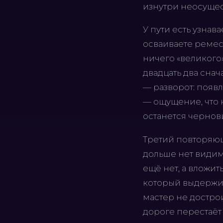
изнутри неосуще
У пути есть узнав
осваиваете ремесл
ничего «великого
двадцать два снач
— разворот: появл
— ощущение, что н
останется чернов
Третий повторяющ
дольше нет видимо
ещё нет, а вложит
который выдержит
мастер не дострои
дороге перестаёт 