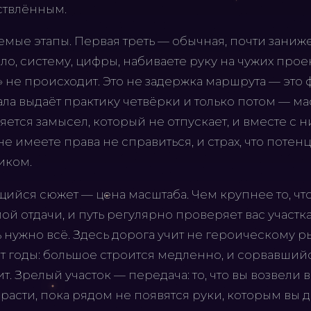
ствлённым.
аемые этапы. Первая треть — обычная, почти заниж
о, систему, цифры, набиваете руку на чужих проект
» не происходит. Это не задержка маршрута — это 
ала выдаёт практику четвёрки и только потом — м
яется замысел, который не отпускает, и вместе с 
е имеете права не справиться, и страх, что потенц
иком.
ийся сюжет — цена масштаба. Чем крупнее то, что
й отдачи, и путь регулярно проверяет вас участка
ь нужно всё. Здесь дорога учит не героическому ры
 годы: большое строится медленно, и сорвавший
т. Зрелый участок — передача: то, что вы возвели в
расти, пока рядом не появятся руки, которым вы д