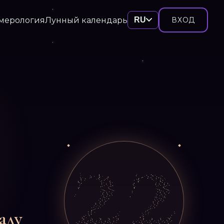
мерология
Лунный календарь
RU
ВХОД
аду