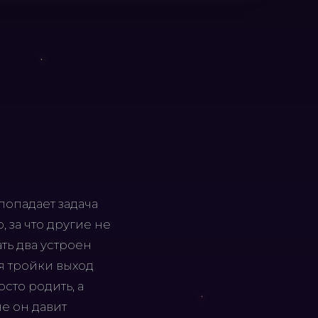
 попадает задача
 за что другие не
ать два устроен
ля тройки выход
сто родить, а
че он давит