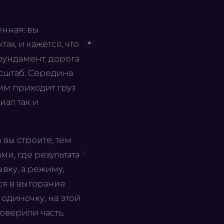
енная: вы
ах, и кажется, что
фундамент: дорога
асштаб. Середина
ним приходит груз
иал так и
 вы строите, тем
ми, где результата
вку, а режиму,
ся в выгорание
 одиночку, на этой
оверили часть.