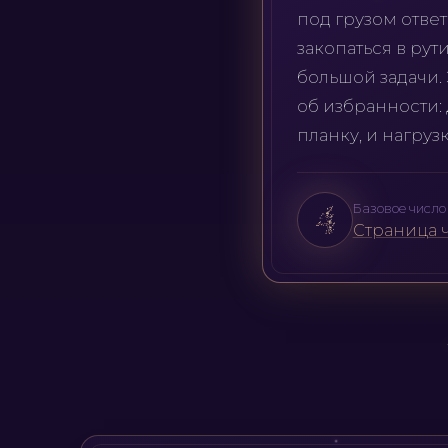
под грузом ответ
закопаться в рут
большой задачи. 
об избранности:
планку, и нагруз
Базовое число 
Страница ч