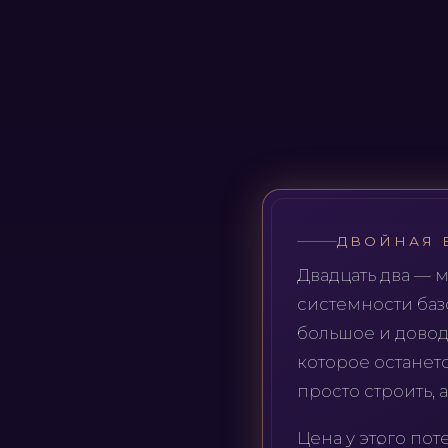
ДВОЙНАЯ 
Двадцать два — 
системности баз
большое и довод
которое останетс
просто строить, 
Цена у этого пот