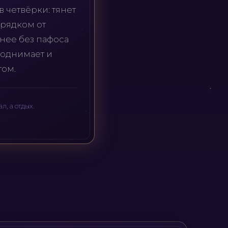
в четвёрки: тянет
орядком от
тнее без пафоса
поднимает и
гом.
л, а отдых.