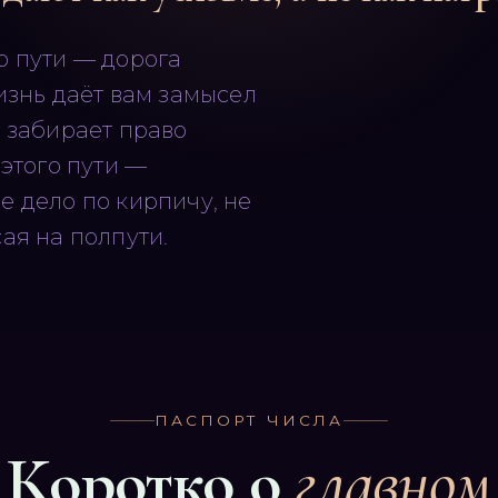
о пути — дорога
изнь даёт вам замысел
и забирает право
 этого пути —
е дело по кирпичу, не
ая на полпути.
ПАСПОРТ ЧИСЛА
Коротко о
главном